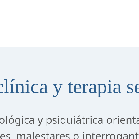
línica y terapia s
ológica y psiquiátrica orient
des, malestares o interrogan