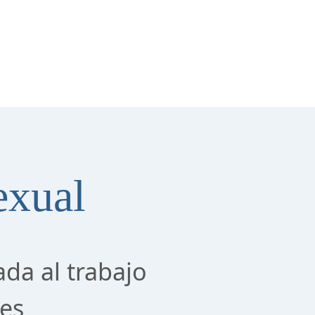
exual
ada al trabajo
tes